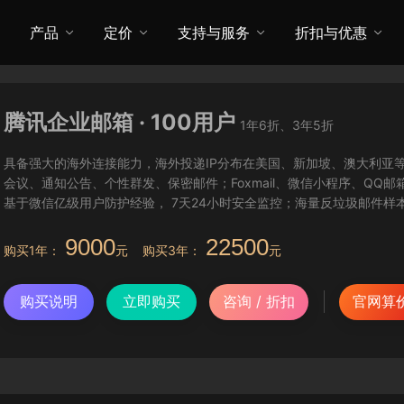
产品
定价
支持与服务
折扣与优惠
腾讯企业邮箱 · 100用户
1年6折、3年5折
具备强大的海外连接能力，海外投递IP分布在美国、新加坡、澳大利亚
会议、通知公告、个性群发、保密邮件；Foxmail、微信小程序、Q
基于微信亿级用户防护经验， 7天24小时安全监控；海量反垃圾邮件
9000
22500
购买1年：
元 购买3年：
元
购买说明
立即购买
咨询 / 折扣
官网算