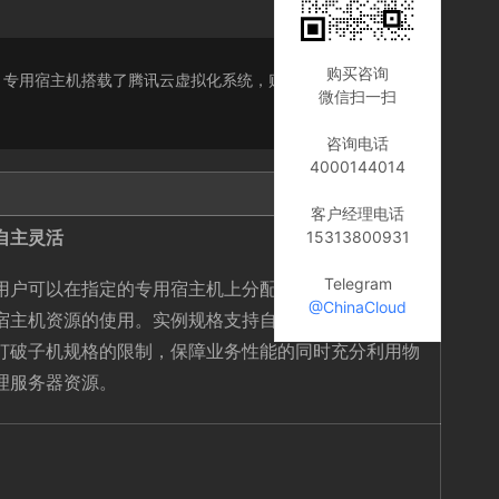
购买咨询
需求。专用宿主机搭载了腾讯云虚拟化系统，购买之后，您可在
微信扫一扫
咨询电话
4000144014
客户经理电话
自主灵活
15313800931
Telegram
用户可以在指定的专用宿主机上分配云服务器自主规划
@ChinaCloud
宿主机资源的使用。实例规格支持自定义，灵活配置，
打破子机规格的限制，保障业务性能的同时充分利用物
理服务器资源。