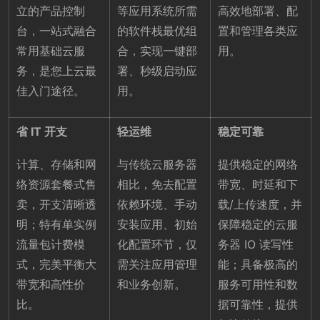
立的产品控制
等应用系统所需
高效地部署、配
台，一站式融合
的软件栈最优组
置和管理各类应
常用基础云服
合，实现一键部
用。
务，是您上云最
署、秒级启动应
佳入门途径。
用。
省 IT 开支
轻运维
稳定可靠
计算、存储和网
与传统云服务器
提供稳定的网络
络资源套餐式售
相比，免去配置
带宽、时延和下
卖，开支清晰透
依赖环境、手动
载/上传速度，并
明；特有单实例
安装应用、初始
保障稳定的云服
流量包计费模
化配置环节，仅
务器 IO 读写性
式，完美平衡大
需关注应用管理
能；具备极高的
带宽和高性价
和业务创新。
服务可用性和数
比。
据可靠性，提供