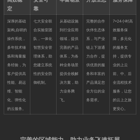
定
靠
深厚的基础
七大安全联
从基础设施
完整的合作
7*24小时高
架构,自研的
合实验室团
到行业应用
伙伴生态体
效服务保
操作系统，
队，一体化
领域，提供
系，与产业
障，多元化
多年技术锤
智慧安全管
完善的产品
链上下游通
的服务支
炼和海量服
理体系，助
体系，为各
力合作，提
持，提供专
务经验，为
您建立系统
种业务场景
供优质的服
业的上云
客户提供高
性的安全防
提供全栈解
务和丰富的
前、中、后
性能、易运
御机制。
决方案，助
产品满足您
全流程技术
维、智能
力业务腾
全方位的业
服务，让您
化、弹性化
飞。
务需求。
的云上之旅
的云服务。
更安心。